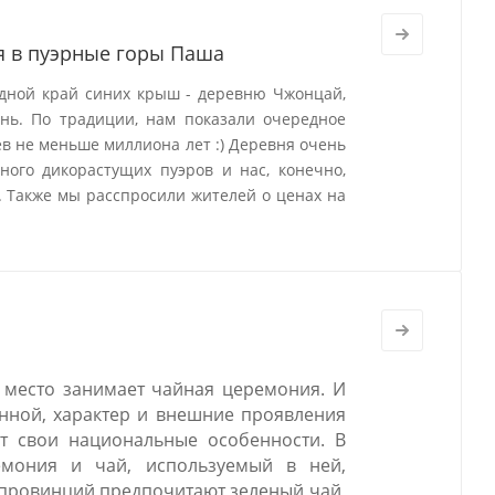
я в пуэрные горы Паша
дной край синих крыш - деревню Чжонцай,
нь. По традиции, нам показали очередное
ев не меньше миллиона лет :) Деревня очень
ного дикорастущих пуэров и нас, конечно,
. Также мы расспросили жителей о ценах на
 место занимает чайная церемония. И
янной, характер и внешние проявления
 свои национальные особенности. В
емония и чай, используемый в ней,
 провинций предпочитают зеленый чай,