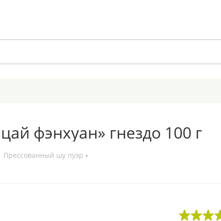
ицай фэнхуан» гнездо 100 г
Прессованный шу пуэр