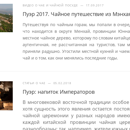
ВИДЕО О ЧАЕ И ЧАЙНОЙ ПОСУДЕ
—
17.09.2017
Пуэр 2017. Чайное путешествие из Мэнха
Путешествуя по чайным горам, мы попали в очере
что находится в округе Менхай, провинции Юнна
местное чайное дерево, которому по словам китайц
аутентичная, не рассчитанная на туристов, там м
приняли радушно. Угостили местной кухней и чаем
чай и о том, как они менялись последние годы.
СТАТЬИ О ЧАЕ
—
05.02.2018
Пуэр: напиток Императоров
В многовековой восточной традиции особое
хотя сущность этого явления остается посто
чайной церемонии у разных народов имеют
каждой китайской провинции чайная цер
разнообразны: так, например, жители южных