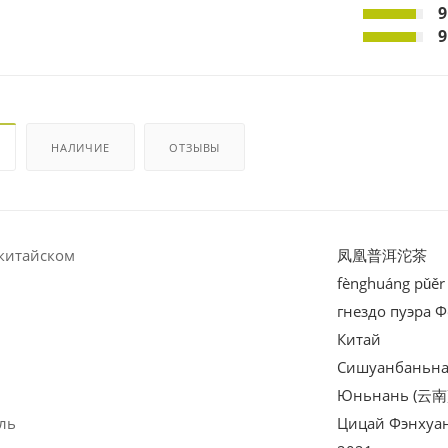
9
9
НАЛИЧИЕ
ОТЗЫВЫ
китайском
凤凰普洱沱茶
fènghuáng pǔěr
гнездо пуэра 
Китай
Сишуанбаньна
Юньнань (云南
ль
Цицай Фэн