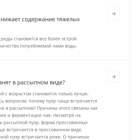
 снижает содержание тяжелых
реды становится все более острой
качество потребляемой нами воды.
анят в рассыпном виде?
й с возрастом становится только лучше.
ись вопросом: почему пуэр чаще встречается
а не в рассыпном? Причины этого связаны как
ения и ферментации чая. Несмотря на
ь рассыпной пуэр, форма прессованных
ще встречается в прессованном виде,
ной пуэр встречается реже. О причинах