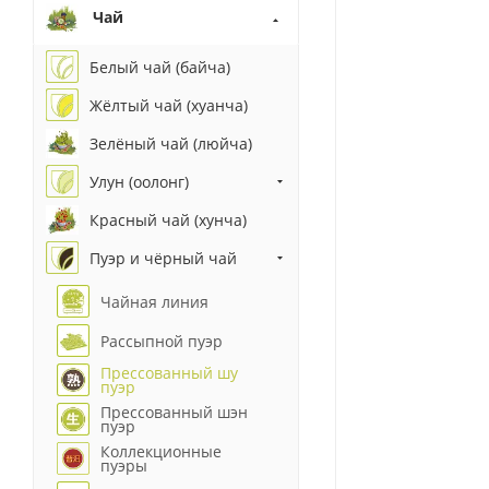
Чай
Белый чай (байча)
Жёлтый чай (хуанча)
Зелёный чай (люйча)
Улун (оолонг)
Красный чай (хунча)
Пуэр и чёрный чай
Чайная линия
Рассыпной пуэр
Прессованный шу
пуэр
Прессованный шэн
пуэр
Коллекционные
пуэры