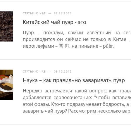
СТАТЬИ О ЧАЕ
—
28.12.2011
Китайский чай пуэр - это
Пуэр – пожалуй, самый известный на сег
производится он сейчас не только в Китае .
иероглифами – 普 洱, на пиньине – pǔěr.
СТАТЬИ О ЧАЕ
—
06.12.2012
Наука – как правильно заваривать пуэр
Нередко встречается такой вопрос: как прав
добавляется словосочетание: "чтобы встави
этой фразы. Кто-то подразумевает бодрость, а
заварить чай пуэр? Рассмотрим несколько вар