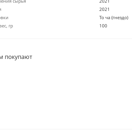
ления сырья
2021
и
2021
овки
То ча (гнездо)
ес, гр
100
ом покупают