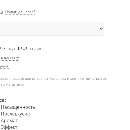
Нашли дешевле?
 счет:
до
5
RUB на счет
ть доставку
дарок
ельна только для интернет-магазина и может отличаться от
ных магазинах
са:
Насыщенность
Послевкусие
Аромат
Эффект