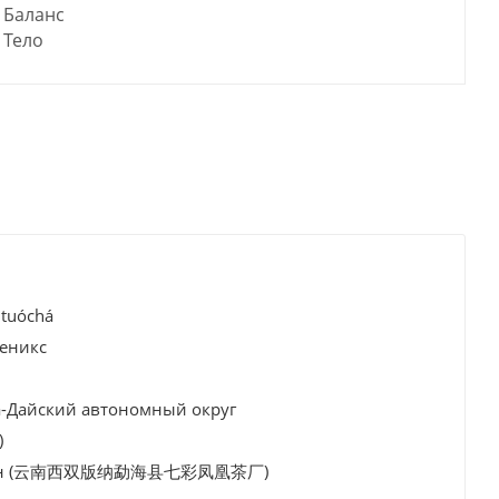
Баланс
Тело
 tuóchá
Феникс
-Дайский автономный округ
)
хуан (云南西双版纳勐海县七彩凤凰茶厂)