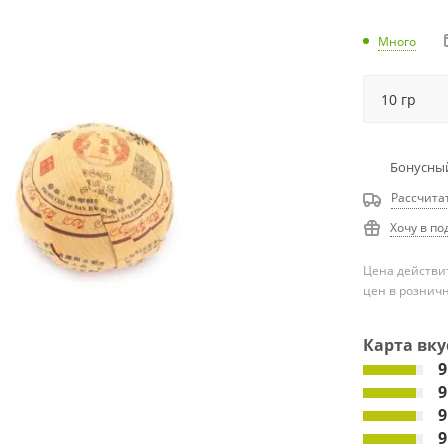
Много
Бонусный
Рассчита
Хочу в по
Цена действит
цен в рознич
Карта вку
9
9
9
9