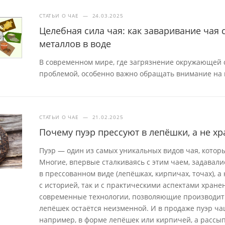
СТАТЬИ О ЧАЕ
—
24.03.2025
Целебная сила чая: как заваривание чая
металлов в воде
В современном мире, где загрязнение окружающей с
проблемой, особенно важно обращать внимание на 
СТАТЬИ О ЧАЕ
—
21.02.2025
Почему пуэр прессуют в лепёшки, а не хр
Пуэр — один из самых уникальных видов чая, которы
Многие, впервые сталкиваясь с этим чаем, задавал
в прессованном виде (лепёшках, кирпичах, точах), 
с историей, так и с практическими аспектами хран
современные технологии, позволяющие производит
лепёшек остаётся неизменной. И в продаже пуэр ча
например, в форме лепёшек или кирпичей, а рассып