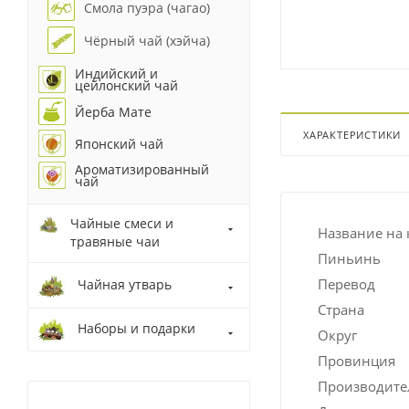
Смола пуэра (чагао)
Чёрный чай (хэйча)
Индийский и
цейлонский чай
Йерба Мате
ХАРАКТЕРИСТИКИ
Японский чай
Ароматизированный
чай
Чайные смеси и
Название на 
травяные чаи
Пиньинь
Перевод
Чайная утварь
Страна
Наборы и подарки
Округ
Провинция
Производите