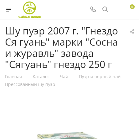
0
Шу пуэр 2007 г. "Гнездо
Ся гуань" марки "Сосна
и журавль" завода
"Сягуань" гнездо 250 г
Главная
—
Каталог
—
Чай
—
Пуэр и чёрный чай
—
Прессованный шу пуэр