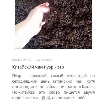
СТАТЬИ О ЧАЕ
—
28.12.2011
Китайский чай пуэр - это
Пуэр – пожалуй, самый известный на
сегодняшний день китайский чай, хотя
производится он сейчас не только в Китае .
По-китайски это слово пишется двумя
иероглифами – 普 洱, на пиньине – pǔěr.