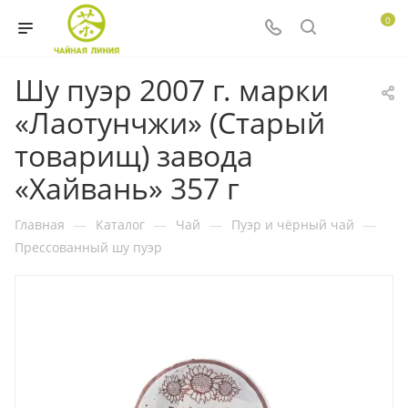
0
Шу пуэр 2007 г. марки
«Лаотунчжи» (Старый
товарищ) завода
«Хайвань» 357 г
Главная
—
Каталог
—
Чай
—
Пуэр и чёрный чай
—
Прессованный шу пуэр