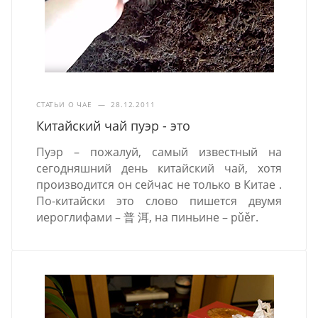
СТАТЬИ О ЧАЕ
—
28.12.2011
Китайский чай пуэр - это
Пуэр – пожалуй, самый известный на
сегодняшний день китайский чай, хотя
производится он сейчас не только в Китае .
По-китайски это слово пишется двумя
иероглифами – 普 洱, на пиньине – pǔěr.