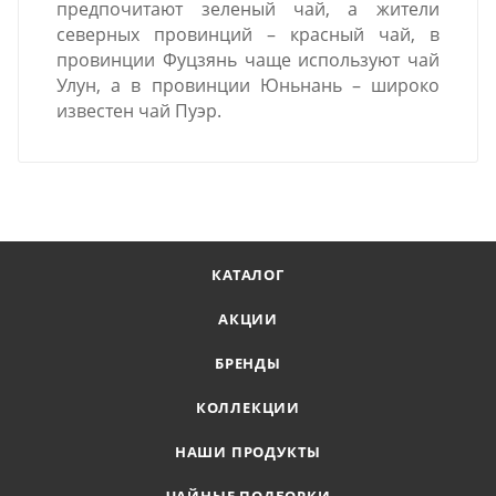
предпочитают зеленый чай, а жители
северных провинций – красный чай, в
провинции Фуцзянь чаще используют чай
Улун, а в провинции Юньнань – широко
известен чай Пуэр.
КАТАЛОГ
АКЦИИ
БРЕНДЫ
КОЛЛЕКЦИИ
НАШИ ПРОДУКТЫ