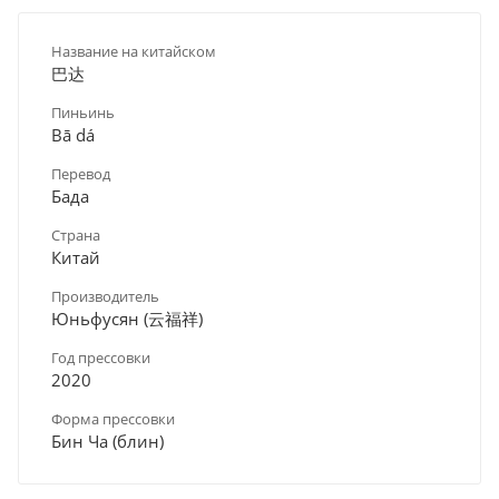
Название на китайском
巴达
Пиньинь
Bā dá
Перевод
Бада
Страна
Китай
Производитель
Юньфусян (云福祥)
Год прессовки
2020
Форма прессовки
Бин Ча (блин)