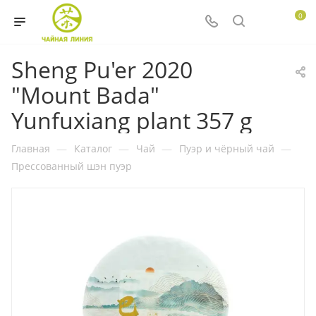
0
Sheng Pu'er 2020
"Mount Bada"
Yunfuxiang plant 357 g
Главная
—
Каталог
—
Чай
—
Пуэр и чёрный чай
—
Прессованный шэн пуэр