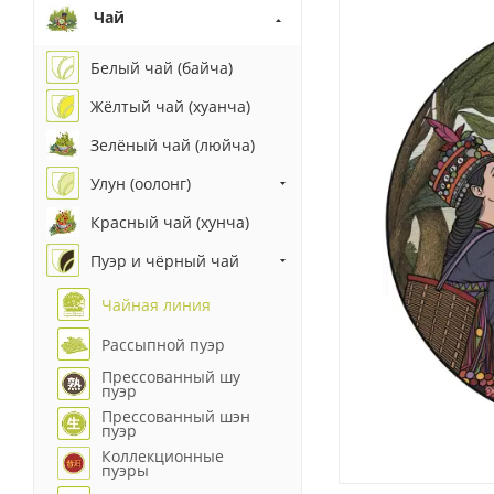
Чай
Белый чай (байча)
Жёлтый чай (хуанча)
Зелёный чай (люйча)
Улун (оолонг)
Красный чай (хунча)
Пуэр и чёрный чай
Чайная линия
Рассыпной пуэр
Прессованный шу
пуэр
Прессованный шэн
пуэр
Коллекционные
пуэры