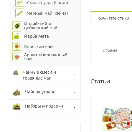
Смола пуэра (чагао)
Чёрный чай (хэйча)
ХАРАКТЕРИСТИКИ
Индийский и
цейлонский чай
Йерба Мате
Японский чай
Страна
Ароматизированный
чай
Чайные смеси и
травяные чаи
Статьи
Чайная утварь
Наборы и подарки