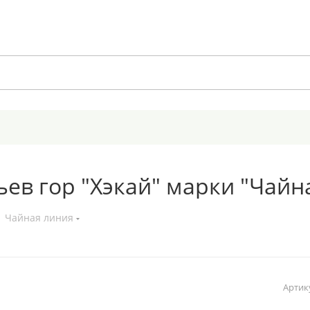
ев гор "Хэкай" марки "Чайн
Чайная линия
Артик