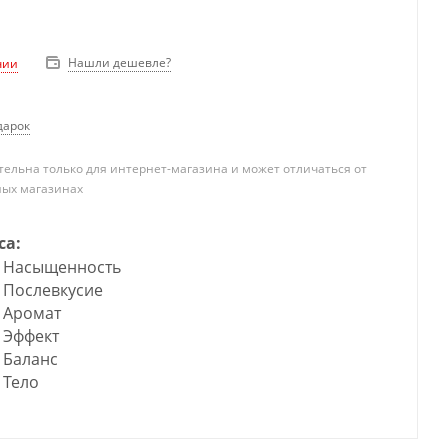
Нашли дешевле?
чии
дарок
ельна только для интернет-магазина и может отличаться от
ных магазинах
са:
Насыщенность
Послевкусие
Аромат
Эффект
Баланс
Тело