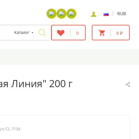
|
RUB
Каталог
0
0 ₽
ая Линия" 200 г
ул:
CL-7134