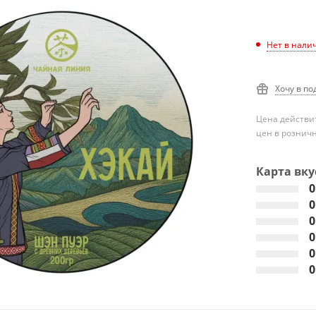
Нет в нали
Хочу в по
Цена действит
цен в рознич
Карта вку
0
0
0
0
0
0