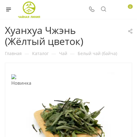
0
Хуанхуа Чжэнь
(Жёлтый цветок)
Главная
—
Каталог
—
Чай
—
Белый чай (байча)