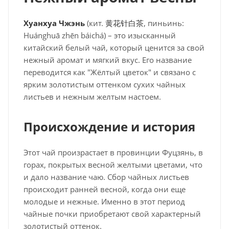
Хуанхуа Чжэнь
(кит.
黄花针白
茶
, пиньинь:
Huánghuā zhēn báichá) – это изысканный
китайский белый чай, который ценится за свой
нежный аромат и мягкий вкус. Его название
переводится как "Жёлтый цветок" и связано с
ярким золотистым оттенком сухих чайных
листьев и нежным желтым настоем.
Происхождение и история
Этот чай произрастает в провинции Фуцзянь, в
горах, покрытых весной желтыми цветами, что
и дало название чаю. Сбор чайных листьев
происходит ранней весной, когда они еще
молодые и нежные. Именно в этот период
чайные почки приобретают свой характерный
золотистый оттенок.