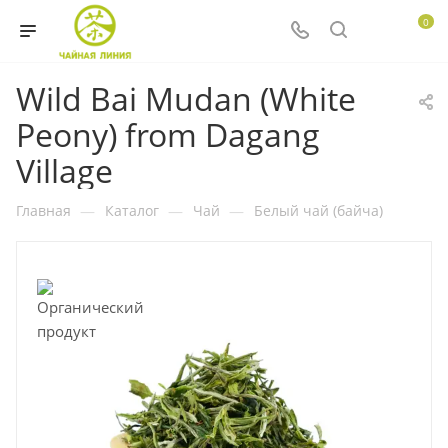
0
Wild Bai Mudan (White
Peony) from Dagang
Village
Главная
—
Каталог
—
Чай
—
Белый чай (байча)