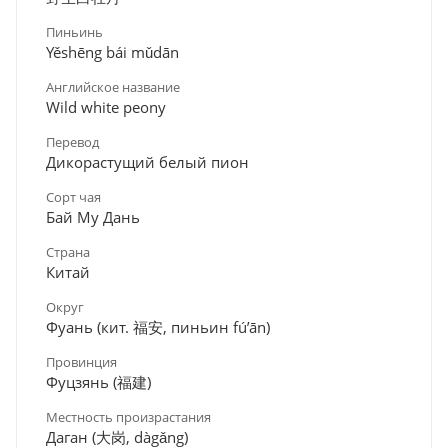
Пиньинь
Yěshēng bái mǔdān
Английское название
Wild white peony
Перевод
Дикорастущий белый пион
Сорт чая
Бай Му Дань
Страна
Китай
Округ
Фуань (кит. 福安, пиньин fú’ān)
Провинция
Фуцзянь (福建)
Местность произрастания
Даган (大岗, dàgǎng)