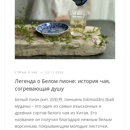
СТАТЬИ О ЧАЕ
—
22.11.2024
Легенда о Белом пионе: история чая,
согревающая душу
Белый пион (кит. 白牡丹, пиньинь báimǔdān) (Бай
мудань) – это один из самых изысканных и
древних сортов белого чая из Китая. Его
название он получил благодаря нежным белым
ворсинкам, покрывающим молодые листочки,