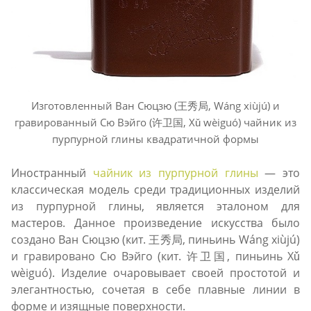
Изготовленный Ван Сюцзю (王秀局, Wáng xiùjú) и
гравированный Сю Вэйго (许卫国, Xǔ wèiguó) чайник из
пурпурной глины квадратичной формы
Иностранный
чайник из пурпурной глины
— это
классическая модель среди традиционных изделий
из пурпурной глины, является эталоном для
мастеров. Данное произведение искусства было
создано Ван Сюцзю (кит. 王秀局, пиньинь Wáng xiùjú)
и гравировано Сю Вэйго (кит. 许卫国, пиньинь Xǔ
wèiguó). Изделие очаровывает своей простотой и
элегантностью, сочетая в себе плавные линии в
форме и изящные поверхности.