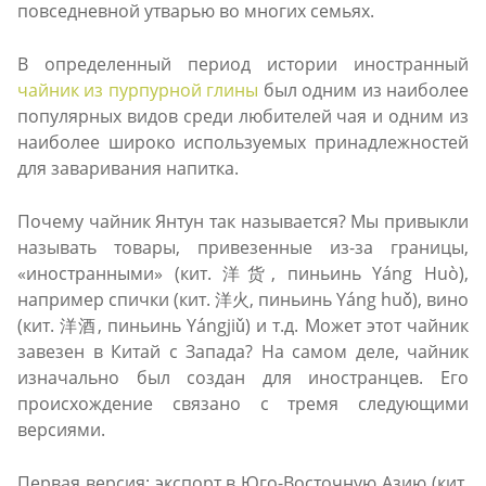
повседневной утварью во многих семьях.
В определенный период истории иностранный
чайник из пурпурной глины
был одним из наиболее
популярных видов среди любителей чая и одним из
наиболее широко используемых принадлежностей
для заваривания напитка.
Почему чайник Янтун так называется? Мы привыкли
называть товары, привезенные из-за границы,
«иностранными» (кит. 洋货, пиньинь Yáng Huò),
например спички (кит. 洋火, пиньинь Yáng huǒ), вино
(кит. 洋酒, пиньинь Yángjiǔ) и т.д. Может этот чайник
завезен в Китай с Запада? На самом деле, чайник
изначально был создан для иностранцев. Его
происхождение связано с тремя следующими
версиями.
Первая версия: экспорт в Юго-Восточную Азию (кит.