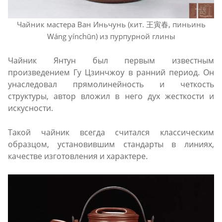
Чайник мастера Ван Иньчунь (кит. 王寅春, пиньинь
Wáng yínchūn) из пурпурной глины
Чайник Янтун был первым известным
произведением Гу Цзинчжоу в ранний период. Он
унаследовал прямолинейность и четкость
структуры, автор вложил в него дух жесткости и
искусности.
Такой чайник всегда считался классическим
образцом, установившим стандарты в линиях,
качестве изготовления и характере.