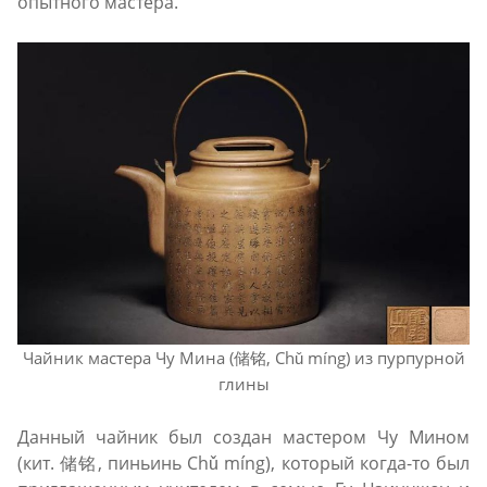
опытного мастера.
Чайник мастера Чу Мина (储铭, Chǔ míng) из пурпурной
глины
Данный чайник был создан мастером Чу Мином
(кит. 储铭, пиньинь Chǔ míng), который когда-то был