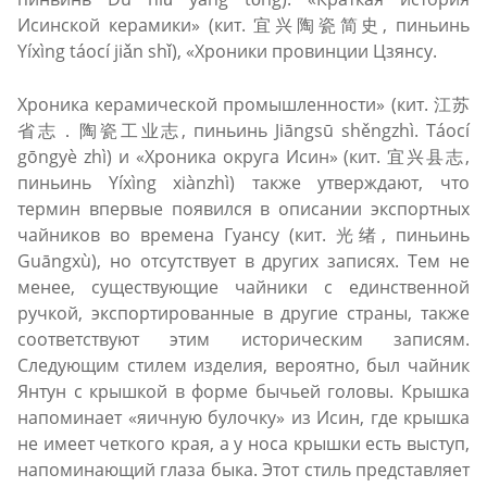
Исинской керамики» (кит. 宜兴陶瓷简史, пиньинь
Yíxìng táocí jiǎn shǐ), «Хроники провинции Цзянсу.
Хроника керамической промышленности» (кит. 江苏
省志．陶瓷工业志, пиньинь Jiāngsū shěngzhì. Táocí
gōngyè zhì) и «Хроника округа Исин» (кит. 宜兴县志,
пиньинь Yíxìng xiànzhì) также утверждают, что
термин впервые появился в описании экспортных
чайников во времена Гуансу (кит. 光绪, пиньинь
Guāngxù), но отсутствует в других записях. Тем не
менее, существующие чайники с единственной
ручкой, экспортированные в другие страны, также
соответствуют этим историческим записям.
Следующим стилем изделия, вероятно, был чайник
Янтун с крышкой в форме бычьей головы. Крышка
напоминает «яичную булочку» из Исин, где крышка
не имеет четкого края, а у носа крышки есть выступ,
напоминающий глаза быка. Этот стиль представляет