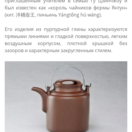
приглашенным учителем в семью Гу Цзинчжоу и
был известен как «король чайников формы Янтун»
(кит. 洋桶壶王, пиньинь Yángtǒng hú wáng).
Его изделия из пурпурной глины характеризуются
прямыми линиями и гладкой поверхностью, легким
воздушным корпусом, плотной крышкой без
зазоров и характерным закругленным стилем.