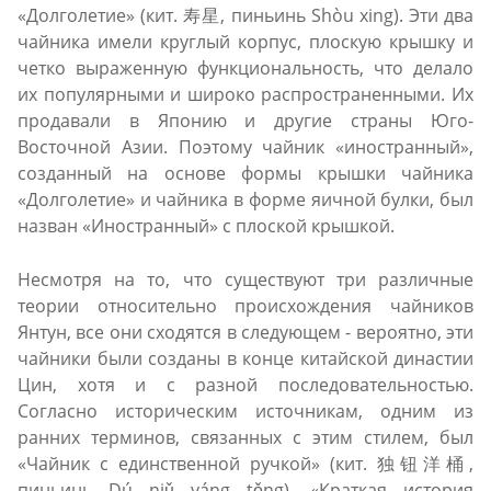
«Долголетие» (кит. 寿星, пиньинь Shòu xing). Эти два
чайника имели круглый корпус, плоскую крышку и
четко выраженную функциональность, что делало
их популярными и широко распространенными. Их
продавали в Японию и другие страны Юго-
Восточной Азии. Поэтому чайник «иностранный»,
созданный на основе формы крышки чайника
«Долголетие» и чайника в форме яичной булки, был
назван «Иностранный» с плоской крышкой.
Несмотря на то, что существуют три различные
теории относительно происхождения чайников
Янтун, все они сходятся в следующем - вероятно, эти
чайники были созданы в конце китайской династии
Цин, хотя и с разной последовательностью.
Согласно историческим источникам, одним из
ранних терминов, связанных с этим стилем, был
«Чайник с единственной ручкой» (кит. 独钮洋桶,
пиньинь Dú niǔ yáng tǒng). «Краткая история