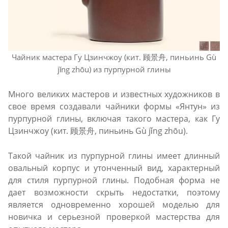
Чайник мастера Гу Цзинчжоу (кит. 顾景舟, пиньинь Gù
jǐng zhōu) из пурпурной глины
Много великих мастеров и известных художников в
свое время создавали чайники формы «Янтун» из
пурпурной глины, включая такого мастера, как Гу
Цзинчжоу (кит. 顾景舟, пиньинь Gù jǐng zhōu).
Такой чайник из пурпурной глины имеет длинный
овальный корпус и утонченный вид, характерный
для стиля пурпурной глины. Подобная форма не
дает возможности скрыть недостатки, поэтому
является одновременно хорошей моделью для
новичка и серьезной проверкой мастерства для