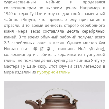
художественный чайник и продавался
коллекционерам по высоким ценам. Например, в
1940-х годах Гу Цзинчжоу создал свой знаменитый
чайник «Янтун», что принесло ему признание в
отрасли. В то время ценность старого серебряного
юаня (мера веса) составляла десять серебряных
юаней. В то время обычный рабочий получал всего
2-3 серебряных юаня в месяц. Однако мистер Хуа
Иньтан (кит. 华荫棠, пиньинь Huá yīntáng),
коллекционер и любитель керамики из пурпурной
глины, не пожалел денег, купив два чайника Янтун у
мастера Гу Цзинчжоу. Этот случай стал легендой в
мире изделий из
пурпурной глины