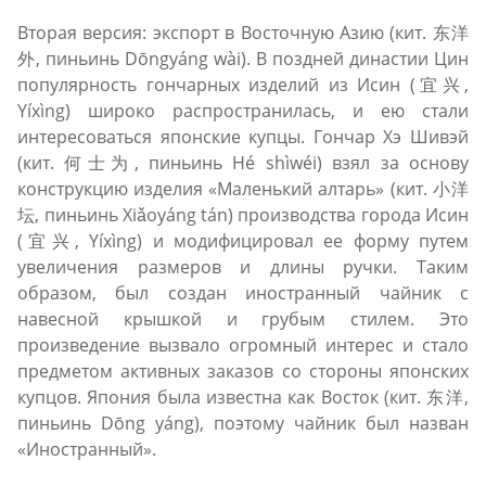
Вторая версия: экспорт в Восточную Азию (кит. 东洋
外, пиньинь Dōngyáng wài). В поздней династии Цин
популярность гончарных изделий из Исин (宜兴,
Yíxìng) широко распространилась, и ею стали
интересоваться японские купцы. Гончар Хэ Шивэй
(кит. 何士为, пиньинь Hé shìwéi) взял за основу
конструкцию изделия «Маленький алтарь» (кит. 小洋
坛, пиньинь Xiǎoyáng tán) производства города Исин
(宜兴, Yíxìng) и модифицировал ее форму путем
увеличения размеров и длины ручки. Таким
образом, был создан иностранный чайник с
навесной крышкой и грубым стилем. Это
произведение вызвало огромный интерес и стало
предметом активных заказов со стороны японских
купцов. Япония была известна как Восток (кит. 东洋,
пиньинь Dōng yáng), поэтому чайник был назван
«Иностранный».