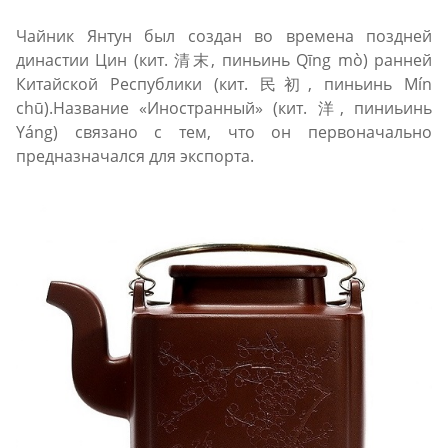
Чайник Янтун был создан во времена поздней
династии Цин (кит. 清末, пиньинь Qīng mò) ранней
Китайской Республики (кит. 民初, пиньинь Mín
chū).Название «Иностранный» (кит. 洋, пиниьинь
Yáng) связано с тем, что он первоначально
предназначался для экспорта.