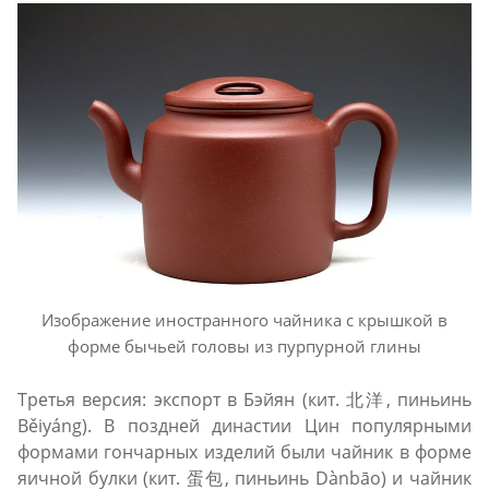
Изображение иностранного чайника с крышкой в
форме бычьей головы из пурпурной глины
Третья версия: экспорт в Бэйян (кит. 北洋, пиньинь
Běiyáng). В поздней династии Цин популярными
формами гончарных изделий были чайник в форме
яичной булки (кит. 蛋包, пиньинь Dànbāo) и чайник