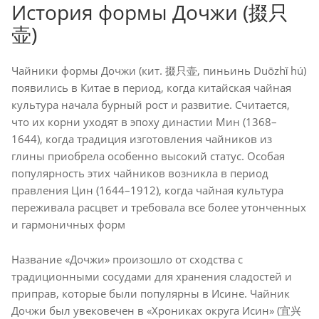
История формы Дочжи (掇只
壶)
Чайники формы Дочжи (кит. 掇只壶, пиньинь Duōzhǐ hú)
появились в Китае в период, когда китайская чайная
культура начала бурный рост и развитие. Считается,
что их корни уходят в эпоху династии Мин (1368–
1644), когда традиция изготовления чайников из
глины приобрела особенно высокий статус. Особая
популярность этих чайников возникла в период
правления Цин (1644–1912), когда чайная культура
переживала расцвет и требовала все более утонченных
и гармоничных форм
Название «Дочжи» произошло от сходства с
традиционными сосудами для хранения сладостей и
приправ, которые были популярны в Исине. Чайник
Дочжи был увековечен в «Хрониках округа Исин» (宜兴