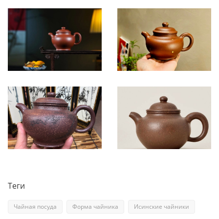
Теги
Чайная посуда
Форма чайника
Исинские чайники