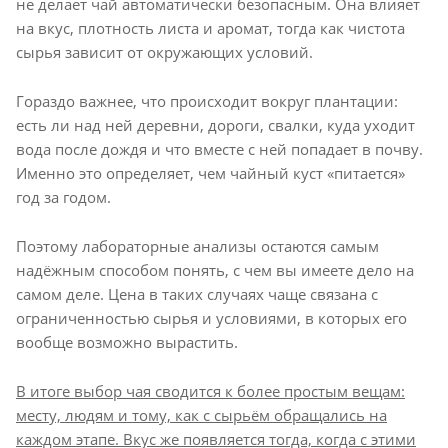
не делает чай автоматически безопасным. Она влияет
на вкус, плотность листа и аромат, тогда как чистота
сырья зависит от окружающих условий.
Гораздо важнее, что происходит вокруг плантации:
есть ли над ней деревни, дороги, свалки, куда уходит
вода после дождя и что вместе с ней попадает в почву.
Именно это определяет, чем чайный куст «питается»
год за годом.
Поэтому лабораторные анализы остаются самым
надёжным способом понять, с чем вы имеете дело на
самом деле. Цена в таких случаях чаще связана с
ограниченностью сырья и условиями, в которых его
вообще возможно вырастить.
В итоге выбор чая сводится к более простым вещам:
месту, людям и тому, как с сырьём обращались на
каждом этапе. Вкус же появляется тогда, когда с этими