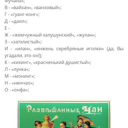
Фучана»;
В - «вайзан», «ванзовый»;
Г - «гуанг-конг»;
Д - «даил»;
Е -
Ж - «жемчужный халушунский», «жулан»;
З - «затхлистый»;
И - «илан», «инжень серебряные иголки» (да, Вы
угадали, это он!);
К - «кихинг», «красненький душистый»;
Л - «лунка»;
М - «монинг»;
Н - «ненчао»;
О - «онфа»;