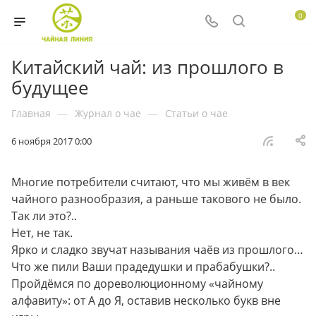
0
Китайский чай: из прошлого в
будущее
Главная
—
Журнал о чае
—
Статьи о чае
6 ноября 2017 0:00
Многие потребители считают, что мы живём в век
чайного разнообразия, а раньше такового не было.
Так ли это?..
Нет, не так.
Ярко и сладко звучат называния чаёв из прошлого…
Что же пили Ваши прадедушки и прабабушки?..
Пройдёмся по дореволюционному «чайному
алфавиту»: от А до Я, оставив несколько букв вне