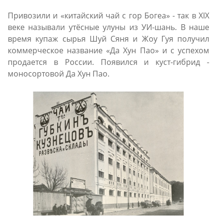
Привозили и «китайский чай с гор Богеа» - так в XIX
веке называли утёсные улуны из УИ-шань. В наше
время купаж сырья Шуй Сяня и Жоу Гуя получил
коммерческое название «Да Хун Пао» и с успехом
продается в России. Появился и куст-гибрид -
моносортовой Да Хун Пао.