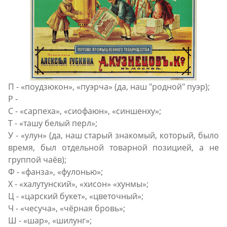
П - «поудзюкон», «пуэрча» (да, наш "родной" пуэр);
Р -
С - «сарпеха», «сиофаюн», «синшенху»;
Т - «ташу белый перл»;
У - «улун» (да, наш старый знакомый, который, было
время, был отдельной товарной позицией, а не
группой чаёв);
Ф - «фанза», «фулонью»;
Х - «халутунский», «хисон» «хунмы»;
Ц - «царский букет», «цветочный»;
Ч - «чесуча», «чёрная бровь»;
Ш - «шар», «шилунг»;