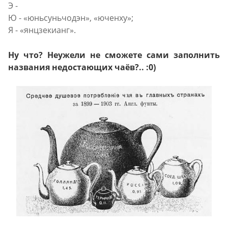
Э -
Ю - «юньсуньчодэн», «юченху»;
Я - «янцзекианг».
Ну что? Неужели не сможете сами заполнить
названия недостающих чаёв?.. :0)