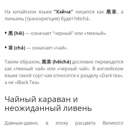
На китайском языке
"Хэйча"
пишется как
黑茶
, а
пиньинь (транскрипция) будет hēichá.
•
黑 (hēi)
— означает "черный" или «темный».
•
茶 (chá)
— означает «чай».
Таким образом,
黑茶 (hēichá)
дословно переводится
как «темный чай» или «черный чай». В английском
языке такой сорт чая относится к разделу «Dark tea»,
а не «Black Tea»
Чайный караван и
неожиданный ливень
Давным-давно, в эпоху расцвета Великого