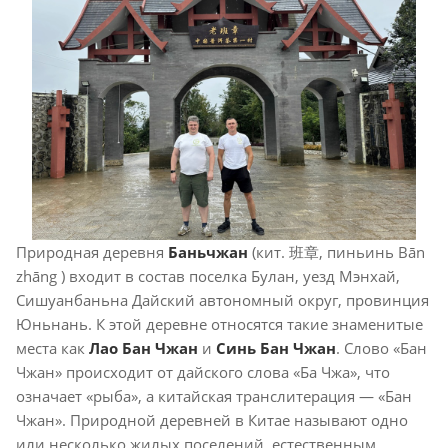
Природная деревня
Баньчжан
(кит. 班章, пиньинь Bān
zhāng ) входит в состав поселка Булан, уезд Мэнхай,
Сишуанбаньна Дайский автономный округ, провинция
Юньнань. К этой деревне относятся такие знаменитые
места как
Лао Бан Чжан
и
Синь Бан Чжан
. Слово «Бан
Чжан» происходит от дайского слова «Ба Чжа», что
означает «рыба», а китайская транслитерация — «Бан
Чжан». Природной деревней в Китае называют одно
или несколько жилых поселений, естественным