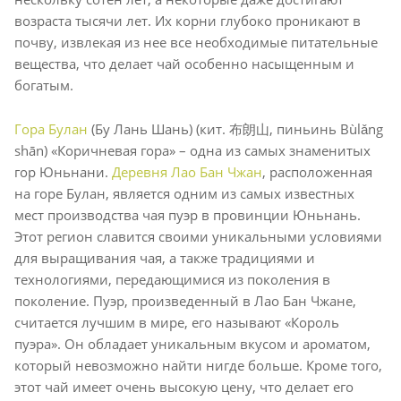
возраста тысячи лет. Их корни глубоко проникают в
почву, извлекая из нее все необходимые питательные
вещества, что делает чай особенно насыщенным и
богатым.
Гора Булан
(Бу Лань Шань) (кит. 布朗山, пиньинь Bùlǎng
shān) «Коричневая гора» – одна из самых знаменитых
гор Юньнани.
Деревня Лао Бан Чжан
, расположенная
на горе Булан, является одним из самых известных
мест производства чая пуэр в провинции Юньнань.
Этот регион славится своими уникальными условиями
для выращивания чая, а также традициями и
технологиями, передающимися из поколения в
поколение. Пуэр, произведенный в Лао Бан Чжане,
считается лучшим в мире, его называют «Король
пуэра». Он обладает уникальным вкусом и ароматом,
который невозможно найти нигде больше. Кроме того,
этот чай имеет очень высокую цену, что делает его