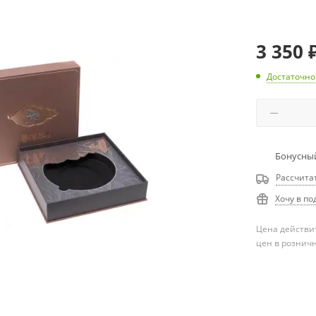
3 350
Достаточно
Бонусный
Рассчита
Хочу в по
Цена действит
цен в рознич