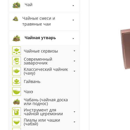
Чай
Чайные смеси и
травяные чаи
Чайная утварь
Чайные сервизы
Современный
заварочник
Классический чайник
(чаху)
Гайвань
Чахэ
Чабань (чайная доска
или поднос)
Инструмент для
чайной церемонии
Пиалы или чашки
(чабэй)