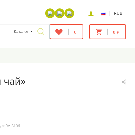
|
RUB
Каталог
0
0 ₽
 чай»
ул:
RA-3106