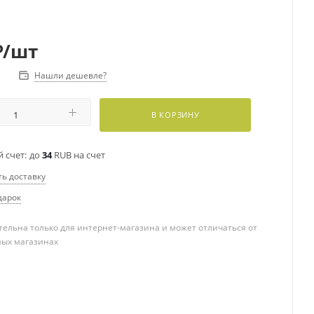
₽
/шт
Нашли дешевле?
В КОРЗИНУ
 счет:
до
34
RUB на счет
ть доставку
дарок
ельна только для интернет-магазина и может отличаться от
ных магазинах