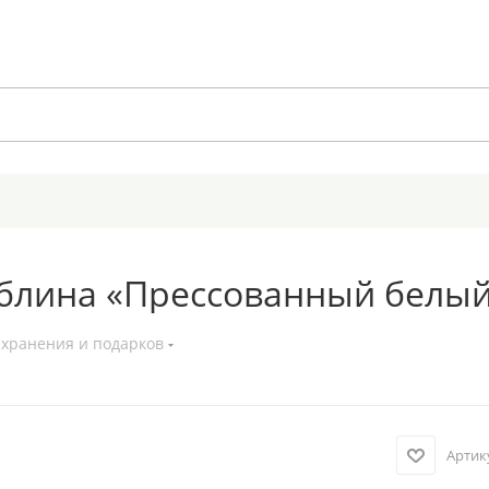
 блина «Прессованный белый
 хранения и подарков
Артик