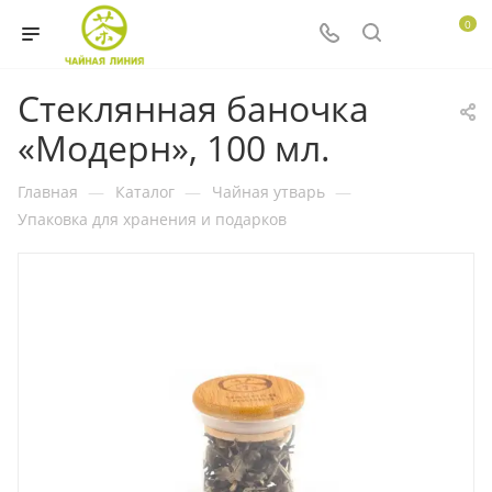
0
Стеклянная баночка
«Модерн», 100 мл.
Главная
—
Каталог
—
Чайная утварь
—
Упаковка для хранения и подарков