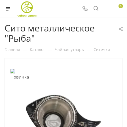
0
Сито металлическое
"Рыба"
Главная
—
Каталог
—
Чайная утварь
—
Ситечки