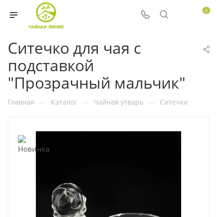
0
Ситечко для чая с
подставкой
"Прозрачный мальчик"
Главная
—
Каталог
—
Чайная утварь
—
Ситечки