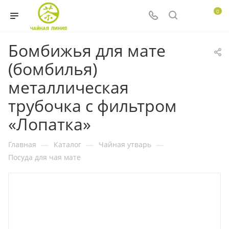
0
Бомбижья для мате
(бомбилья)
металлическая
трубочка с фильтром
«Лопатка»
Главная
—
Каталог
—
Чайная утварь
—
Посуда для чая мате