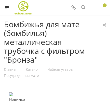
0
Бомбижья для мате
(бомбилья)
металлическая
трубочка с фильтром
"Бронза"
Главная
—
Каталог
—
Чайная утварь
—
Посуда для чая мате