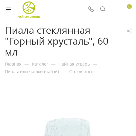
0
Пиала стеклянная
"Горный хрусталь", 60
мл
Главная
—
Каталог
—
Чайная утварь
—
Пиалы или чашки (чабэй)
—
Стеклянные