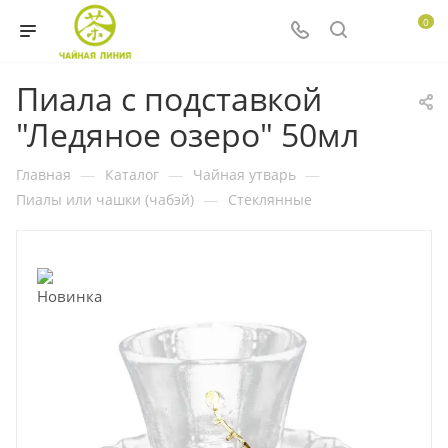
0
Пиала с подставкой
"Ледяное озеро" 50мл
Главная
—
Каталог
—
Чайная утварь
—
Пиалы или чашки (чабэй)
—
Стеклянные