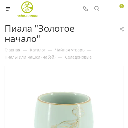
0
Пиала "Золотое
начало"
Главная
—
Каталог
—
Чайная утварь
—
Пиалы или чашки (чабэй)
—
Селадоновые