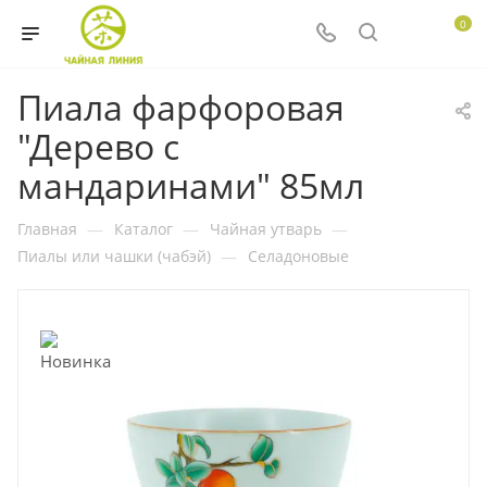
0
Пиала фарфоровая
"Дерево с
мандаринами" 85мл
Главная
—
Каталог
—
Чайная утварь
—
Пиалы или чашки (чабэй)
—
Селадоновые