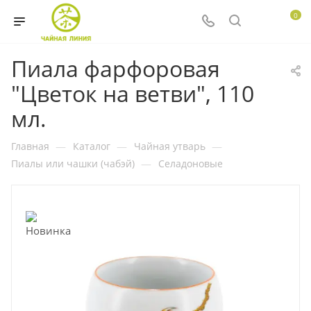
0
Пиала фарфоровая
"Цветок на ветви", 110
мл.
Главная
—
Каталог
—
Чайная утварь
—
Пиалы или чашки (чабэй)
—
Селадоновые