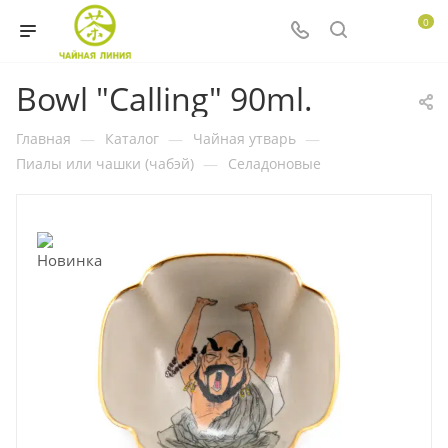
0
Bowl "Calling" 90ml.
Главная
—
Каталог
—
Чайная утварь
—
Пиалы или чашки (чабэй)
—
Селадоновые