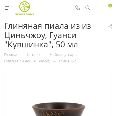
0
Глиняная пиала из из
Циньчжоу, Гуанси
"Кувшинка", 50 мл
Главная
—
Каталог
—
Чайная утварь
—
Пиалы или чашки (чабэй)
—
Глиняные