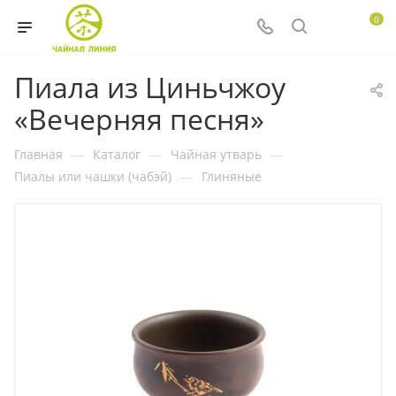
0
Пиала из Циньчжоу
«Вечерняя песня»
Главная
—
Каталог
—
Чайная утварь
—
Пиалы или чашки (чабэй)
—
Глиняные