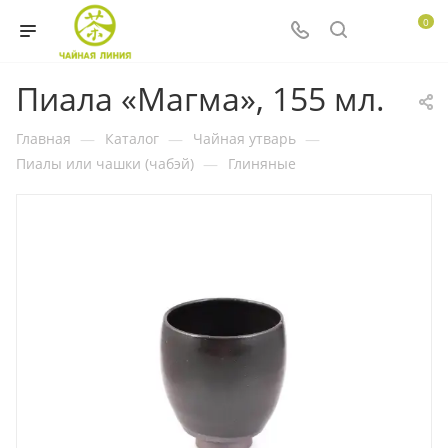
0
Пиала «Магма», 155 мл.
Главная
—
Каталог
—
Чайная утварь
—
Пиалы или чашки (чабэй)
—
Глиняные