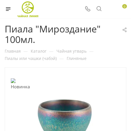
0
Пиала "Мироздание"
100мл.
Главная
—
Каталог
—
Чайная утварь
—
Пиалы или чашки (чабэй)
—
Глиняные