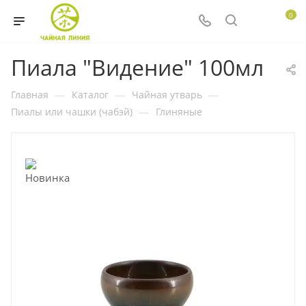
0
Пиала "Видение" 100мл
Главная
—
Каталог
—
Чайная утварь
—
Пиалы или чашки (чабэй)
—
Глиняные