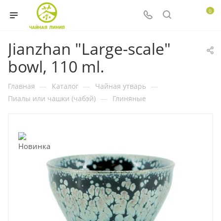
0
Jianzhan "Large-scale"
bowl, 110 ml.
Главная
—
Каталог
—
Чайная утварь
—
Пиалы или чашки (чабэй)
—
Глиняные