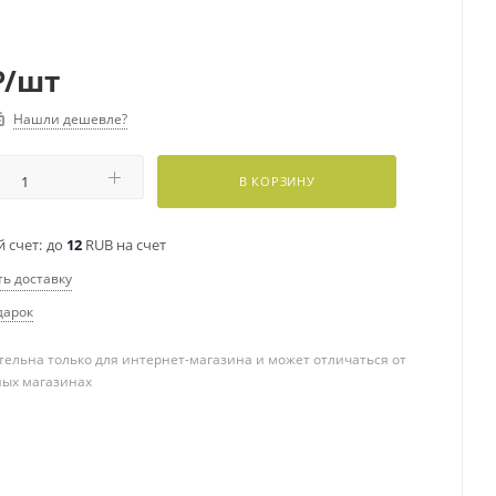
₽
/шт
Нашли дешевле?
В КОРЗИНУ
 счет:
до
12
RUB на счет
ть доставку
дарок
ельна только для интернет-магазина и может отличаться от
ных магазинах