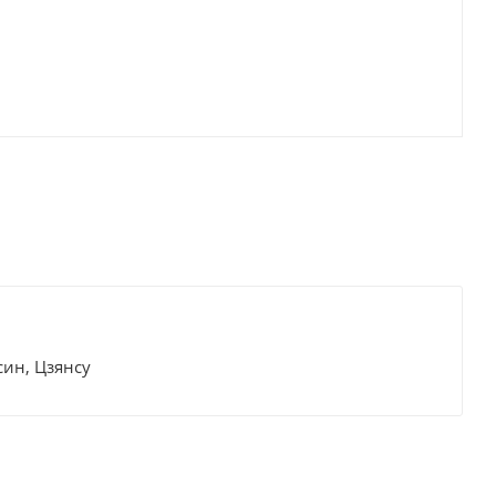
син, Цзянсу