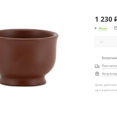
1 230
Мало
Бонусный
Рассчита
Хочу в по
Цена действит
цен в рознич