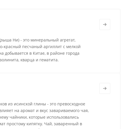
Цзыша Ни) - это минеральный агрегат,
о-красный песчаный аргиллит с мелкой
а добывается в Китае, в районе города
аолинита, кварца и гематита.
ов из исинской глины - это превосходное
влияет на аромат и вкус завариваемого чая,
чему чайники, которые использовались
ат простому кипятку. Чай, заваренный в