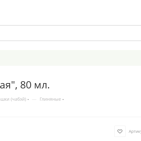
я", 80 мл.
шки (чабэй)
—
Глиняные
Артик