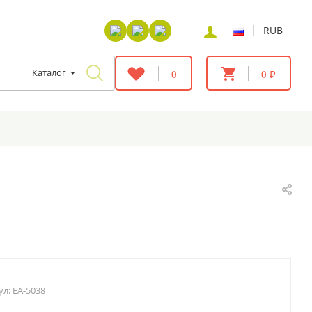
|
RUB
Каталог
0
0 ₽
ул:
EA-5038