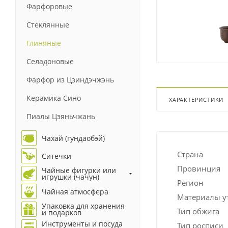
Фарфоровые
Стеклянные
Глиняные
Селадоновые
Фарфор из Цзиндэчжэнь
Керамика Сино
ХАРАКТЕРИСТИКИ
Пиалы Цзяньчжань
Чахай (гундаобэй)
Страна
Ситечки
Провинция
Чайные фигурки или
игрушки (чачун)
Регион
Чайная атмосфера
Материалы у
Упаковка для хранения
Тип обжига
и подарков
Инструменты и посуда
Тип росписи