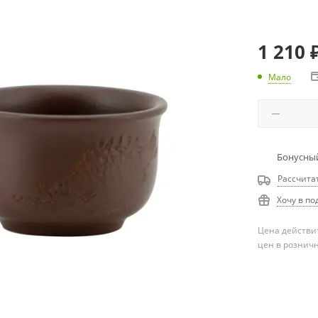
1 210
Мало
Бонусный
Рассчита
Хочу в по
Цена действит
цен в рознич