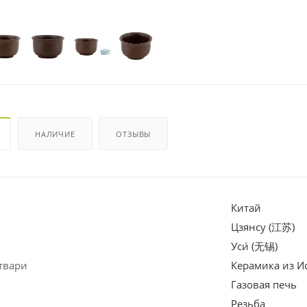
НАЛИЧИЕ
ОТЗЫВЫ
Китай
Цзянсу (江苏)
Уси́ (无锡)
твари
Керамика из И
Газовая печь
Резьба