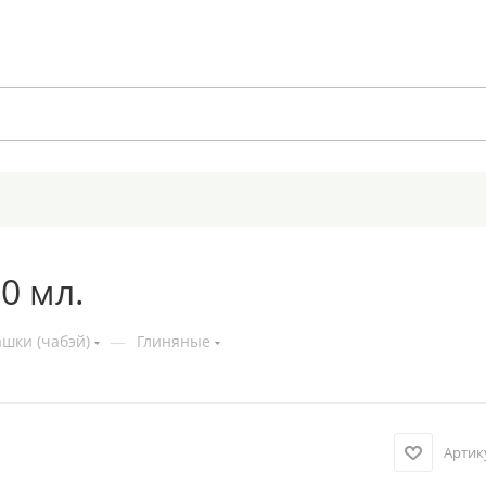
0 мл.
шки (чабэй)
—
Глиняные
Артик