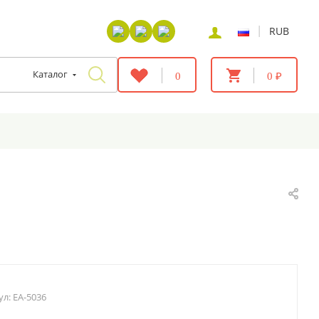
|
RUB
Каталог
0
0 ₽
ул:
EA-5036