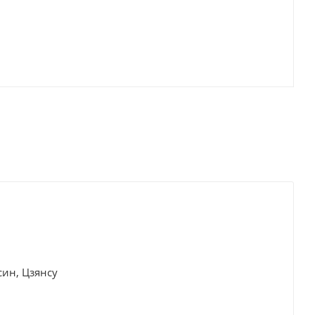
син, Цзянсу