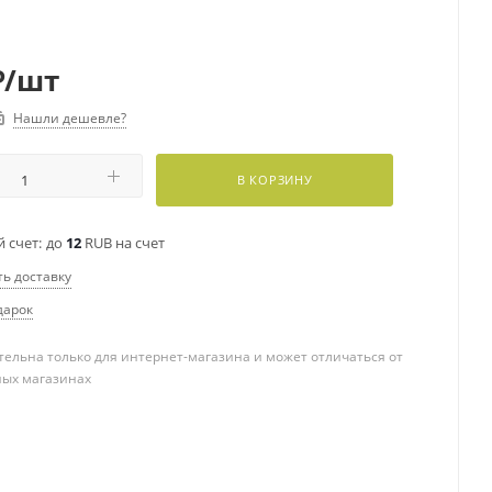
₽
/шт
Нашли дешевле?
В КОРЗИНУ
 счет:
до
12
RUB на счет
ть доставку
дарок
ельна только для интернет-магазина и может отличаться от
ных магазинах