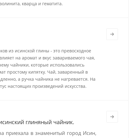
аолинита, кварца и гематита.
ов из исинской глины - это превосходное
влияет на аромат и вкус завариваемого чая,
чему чайники, которые использовались
ат простому кипятку. Чай, заваренный в
дленно, а ручка чайника не нагревается. На
тус настоящих произведений искусства.
 исинский глиняный чайник.
ра приехала в знаменитый город Исин,