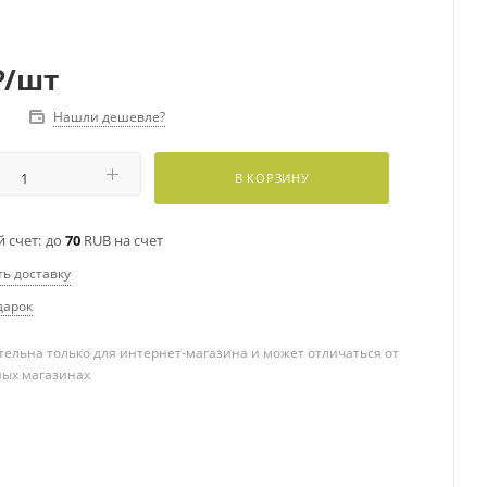
₽
/шт
Нашли дешевле?
В КОРЗИНУ
 счет:
до
70
RUB на счет
ть доставку
дарок
ельна только для интернет-магазина и может отличаться от
ных магазинах