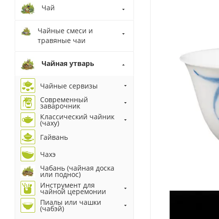
Чай
Чайные смеси и
травяные чаи
Чайная утварь
Чайные сервизы
Современный
заварочник
Классический чайник
(чаху)
Гайвань
Чахэ
Чабань (чайная доска
или поднос)
Инструмент для
чайной церемонии
Пиалы или чашки
(чабэй)