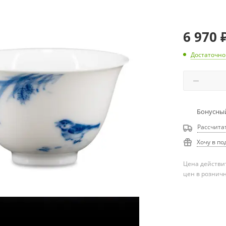
6 970
Достаточно
Бонусный
Рассчита
Хочу в по
Цена действит
цен в рознич