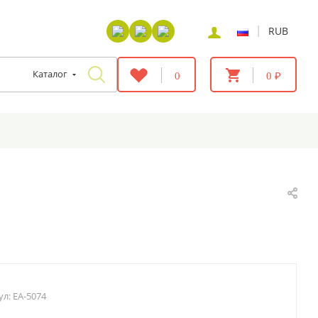
|
RUB
Каталог
0
0 ₽
ул:
EA-5074