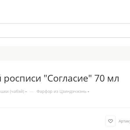
росписи "Согласие" 70 мл
шки (чабэй)
—
Фарфор из Цзиндэчжэнь
Артик