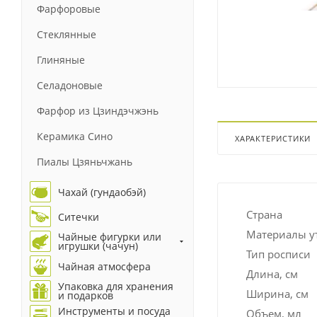
Фарфоровые
Стеклянные
Глиняные
Селадоновые
Фарфор из Цзиндэчжэнь
Керамика Сино
ХАРАКТЕРИСТИКИ
Пиалы Цзяньчжань
Чахай (гундаобэй)
Страна
Ситечки
Материалы у
Чайные фигурки или
игрушки (чачун)
Тип росписи
Чайная атмосфера
Длина, см
Упаковка для хранения
Ширина, см
и подарков
Инструменты и посуда
Объем, мл