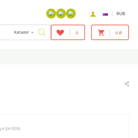
|
RUB
Каталог
0
0 ₽
ул:
EA-5030