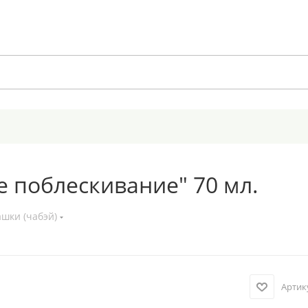
е поблескивание" 70 мл.
шки (чабэй)
Артик