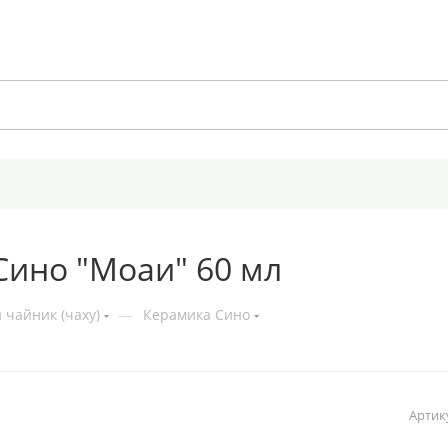
Сино "Моаи" 60 мл
 чайник (чаху)
—
Керамика Сино
Артик