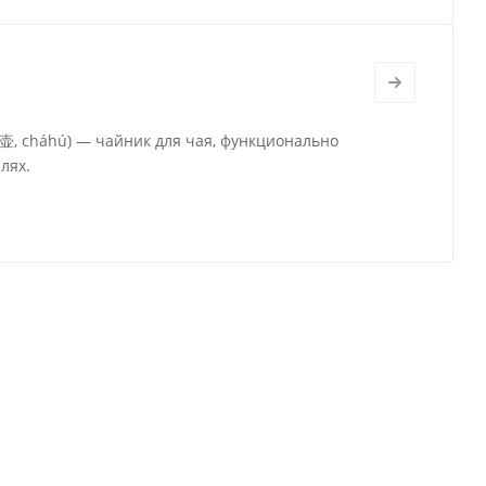
茶壶, cháhú) — чайник для чая, функционально
лях.