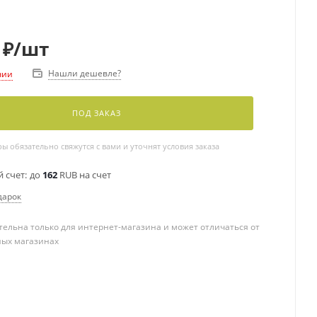
₽
/шт
Нашли дешевле?
чии
ПОД ЗАКАЗ
 обязательно свяжутся с вами и уточнят условия заказа
 счет:
до
162
RUB на счет
дарок
ельна только для интернет-магазина и может отличаться от
ных магазинах