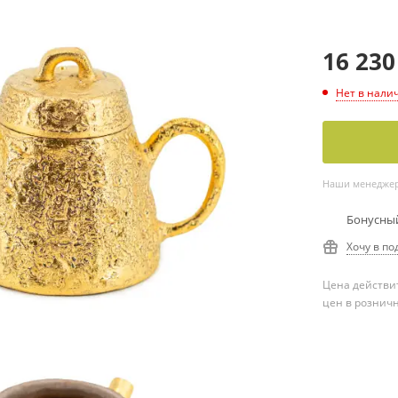
16 230
Нет в нали
Наши менеджеры
Бонусный
Хочу в по
Цена действит
цен в рознич