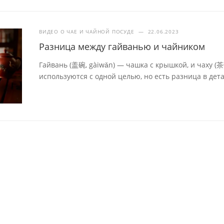
ВИДЕО О ЧАЕ И ЧАЙНОЙ ПОСУДЕ
—
22.06.2023
Разница между гайванью и чайником
Гайвань (盖碗, gàiwǎn) — чашка с крышкой, и чаху (
используются с одной целью, но есть разница в дета