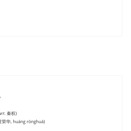
о
ит. 秦权)
黄荣华, huáng rónghuá)