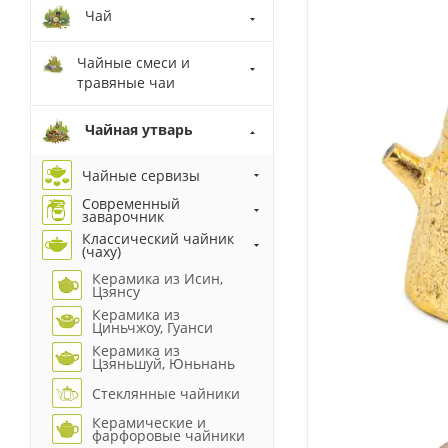
Чай
Чайные смеси и
травяные чаи
Чайная утварь
Чайные сервизы
Современный
заварочник
Классический чайник
(чаху)
Керамика из Исин,
Цзянсу
Керамика из
Циньчжоу, Гуанси
Керамика из
Цзяньшуй, Юньнань
Стеклянные чайники
Керамические и
фарфоровые чайники