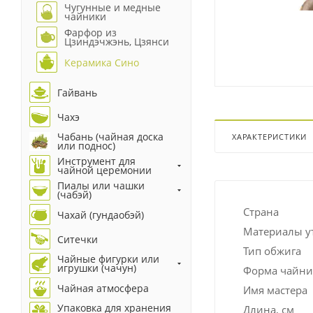
Чугунные и медные
чайники
Фарфор из
Цзиндэчжэнь, Цзянси
Керамика Сино
Гайвань
Чахэ
Чабань (чайная доска
ХАРАКТЕРИСТИКИ
или поднос)
Инструмент для
чайной церемонии
Пиалы или чашки
(чабэй)
Страна
Чахай (гундаобэй)
Материалы у
Ситечки
Тип обжига
Чайные фигурки или
игрушки (чачун)
Форма чайни
Чайная атмосфера
Имя мастера
Упаковка для хранения
Длина, см