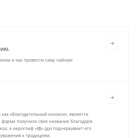
нию.
онии и как провести саму чайную
 как «благодетельный колокол», является
а форма получила свое название благодаря
ол, а иероглиф «德» (дэ) подчеркивает его
 уважения к традициям.