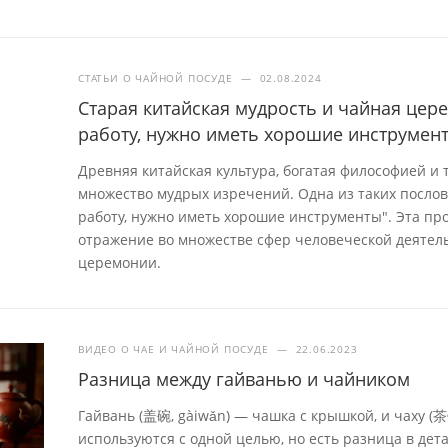
СТАТЬИ О ЧАЙНОЙ ПОСУДЕ
—
02.08.2024
Старая китайская мудрость и чайная це
работу, нужно иметь хорошие инструмен
Древняя китайская культура, богатая философией и
множество мудрых изречений. Одна из таких посло
работу, нужно иметь хорошие инструменты". Эта про
отражение во множестве сфер человеческой деятель
церемонии.
ВИДЕО О ЧАЕ И ЧАЙНОЙ ПОСУДЕ
—
22.06.2023
Разница между гайванью и чайником
Гайвань (盖碗, gàiwǎn) — чашка с крышкой, и чаху (
используются с одной целью, но есть разница в дета