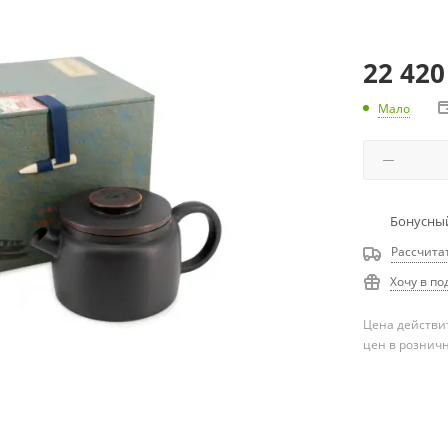
22 420
Мало
Бонусный
Рассчита
Хочу в по
Цена действит
цен в рознич