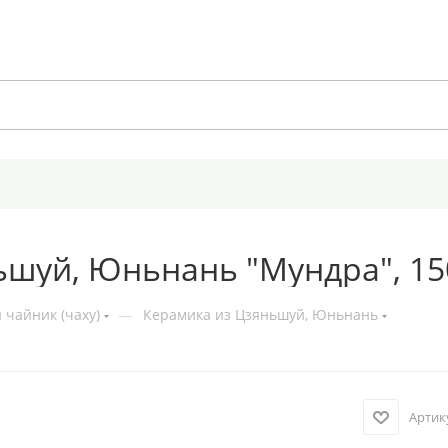
шуй, Юньнань "Мундра", 15
 чайник (чаху)
—
Керамика из Цзяньшуй, Юньнань
Артик