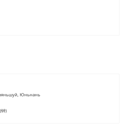
Цзяньшуй, Юньнань
德钟)