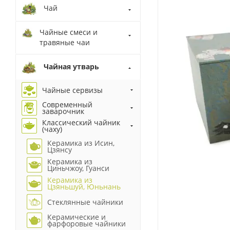
Чай
Чайные смеси и
травяные чаи
Чайная утварь
Чайные сервизы
Современный
заварочник
Классический чайник
(чаху)
Керамика из Исин,
Цзянсу
Керамика из
Циньчжоу, Гуанси
Керамика из
Цзяньшуй, Юньнань
Стеклянные чайники
Керамические и
фарфоровые чайники