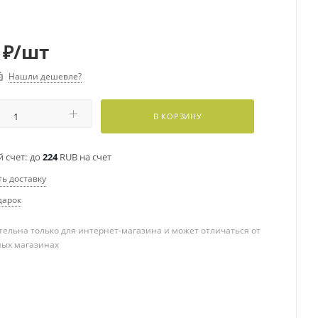
₽
/шт
Нашли дешевле?
В КОРЗИНУ
 счет:
до
224
RUB на счет
ть доставку
дарок
ельна только для интернет-магазина и может отличаться от
ных магазинах