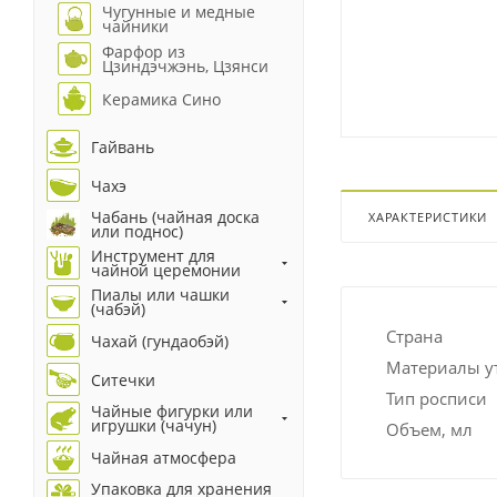
Чугунные и медные
чайники
Фарфор из
Цзиндэчжэнь, Цзянси
Керамика Сино
Гайвань
Чахэ
Чабань (чайная доска
ХАРАКТЕРИСТИКИ
или поднос)
Инструмент для
чайной церемонии
Пиалы или чашки
(чабэй)
Страна
Чахай (гундаобэй)
Материалы у
Ситечки
Тип росписи
Чайные фигурки или
игрушки (чачун)
Объем, мл
Чайная атмосфера
Упаковка для хранения