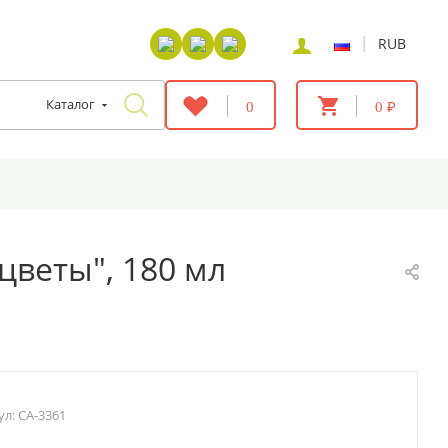
|
RUB
Каталог
0
0 ₽
веты", 180 мл
ул:
CA-3361