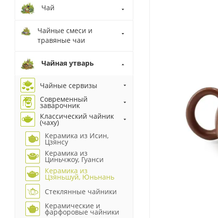
Чай
Чайные смеси и
травяные чаи
Чайная утварь
Чайные сервизы
Современный
заварочник
Классический чайник
(чаху)
Керамика из Исин,
Цзянсу
Керамика из
Циньчжоу, Гуанси
Керамика из
Цзяньшуй, Юньнань
Стеклянные чайники
Керамические и
фарфоровые чайники