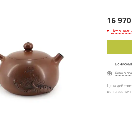
16 970
Нет в нали
Бонусный
Хочу в по
Цена действит
цен в рознич