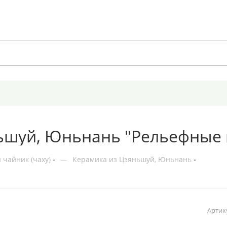
ьшуй, Юньнань "Рельефные ц
 чайник (чаху)
—
Керамика из Цзяньшуй, Юньнань
Артик