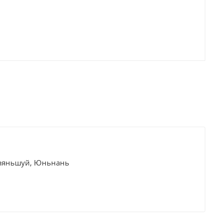
Цзяньшуй, Юньнань