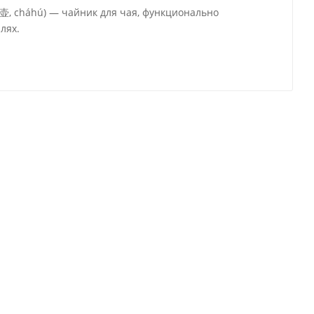
茶壶, cháhú) — чайник для чая, функционально
лях.