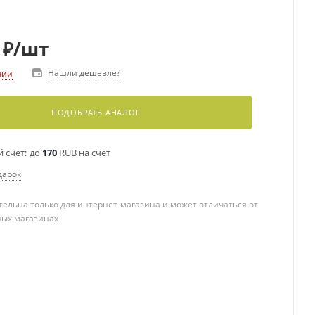
₽
/шт
Нашли дешевле?
чии
ПОДОБРАТЬ АНАЛОГ
 счет:
до
170
RUB на счет
дарок
ельна только для интернет-магазина и может отличаться от
ных магазинах