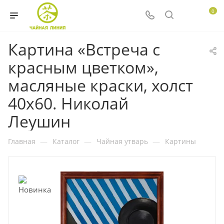
0
Картина «Встреча с
красным цветком»,
масляные краски, холст
40х60. Николай
Леушин
Главная
—
Каталог
—
Чайная утварь
—
Картины