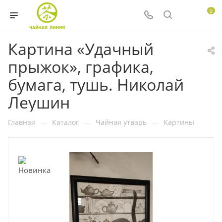
0
Картина «Удачный
прыжок», графика,
бумага, тушь. Николай
Леушин
Главная
—
Каталог
—
Чайная утварь
—
Картины