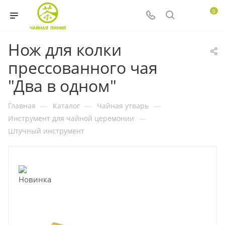
0
Нож для колки
прессованного чая
"Два в одном"
Главная
—
Каталог
—
Чайная утварь
—
Инструмент для чайной церемонии
—
Штучный инструмент