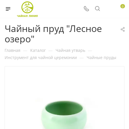
0
Чайный пруд "Лесное
озеро"
Главная
—
Каталог
—
Чайная утварь
—
Инструмент для чайной церемонии
—
Чайные пруды