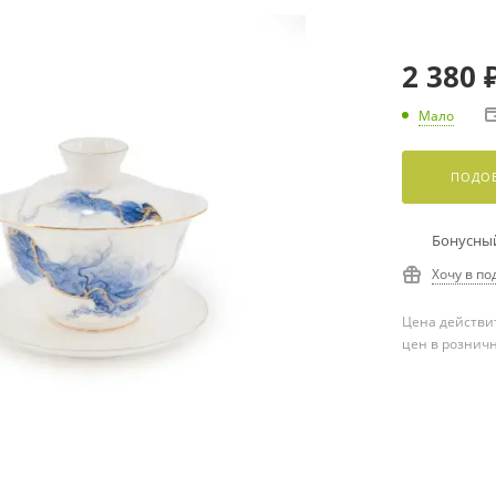
2 380
Мало
ПОДОБ
Бонусный
Хочу в по
Цена действит
цен в рознич