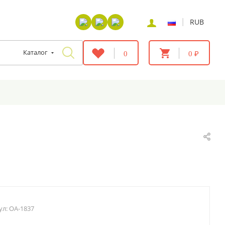
|
RUB
Каталог
0
0 ₽
ул:
OA-1837