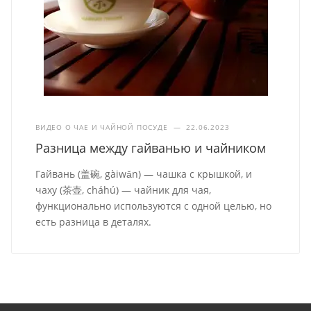
ВИДЕО О ЧАЕ И ЧАЙНОЙ ПОСУДЕ
—
22.06.2023
Разница между гайванью и чайником
Гайвань (盖碗, gàiwǎn) — чашка с крышкой, и
чаху (茶壶, cháhú) — чайник для чая,
функционально используются с одной целью, но
есть разница в деталях.