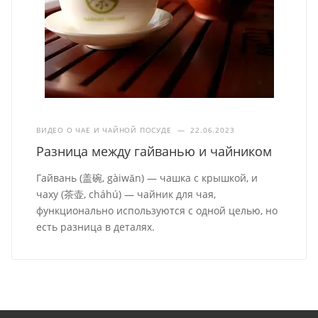
ВИДЕО О ЧАЕ И ЧАЙНОЙ ПОСУДЕ
—
22.06.2023
Разница между гайванью и чайником
Гайвань (盖碗, gàiwǎn) — чашка с крышкой, и
чаху (茶壶, cháhú) — чайник для чая,
функционально используются с одной целью, но
есть разница в деталях.