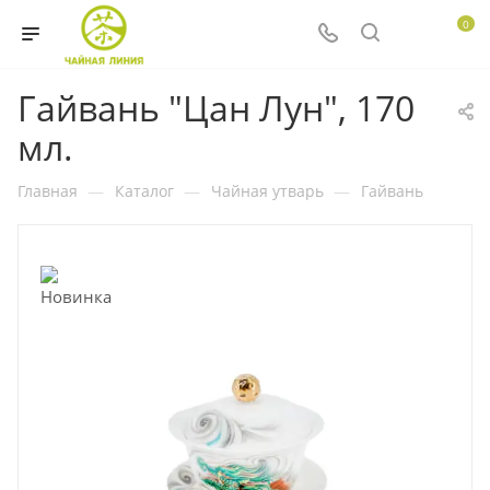
0
Гайвань "Цан Лун", 170
мл.
Главная
—
Каталог
—
Чайная утварь
—
Гайвань