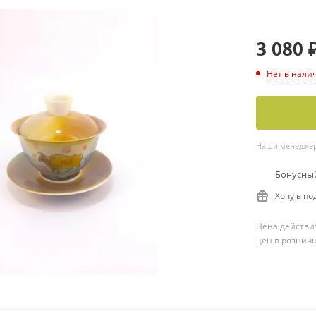
3 080
Нет в нали
Наши менеджеры
Бонусный
Хочу в по
Цена действит
цен в рознич