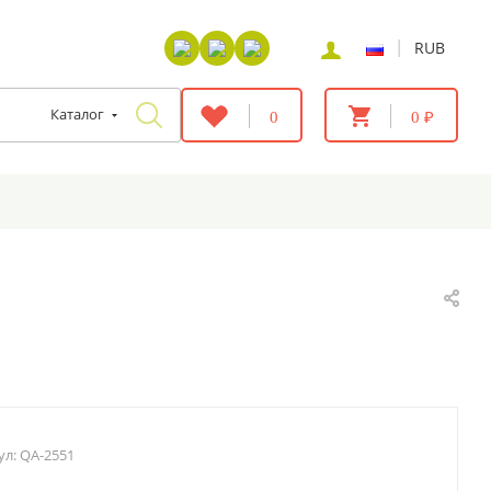
|
RUB
Каталог
0
0 ₽
ул:
QA-2551