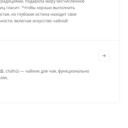
 традициями, подарила миру бесчисленное
виц гласит: "Чтобы хорошо выполнить
стая, но глубокая истина находит свое
ности, включая искусство чайной
茶壶, cháhú) — чайник для чая, функционально
лях.