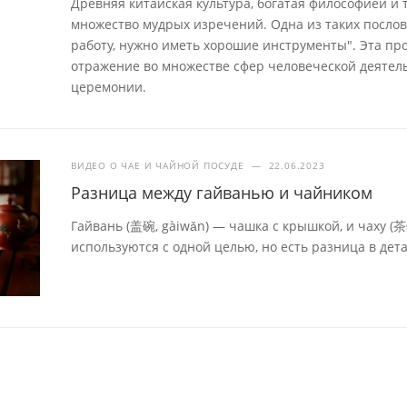
Древняя китайская культура, богатая философией и
множество мудрых изречений. Одна из таких посло
работу, нужно иметь хорошие инструменты". Эта про
отражение во множестве сфер человеческой деятель
церемонии.
ВИДЕО О ЧАЕ И ЧАЙНОЙ ПОСУДЕ
—
22.06.2023
Разница между гайванью и чайником
Гайвань (盖碗, gàiwǎn) — чашка с крышкой, и чаху (
используются с одной целью, но есть разница в дета