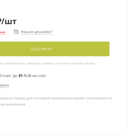
₽
/шт
Нашли дешевле?
чии
ПОД ЗАКАЗ
 обязательно свяжутся с вами и уточнят условия заказа
 счет:
до
31
RUB на счет
дарок
ельна только для интернет-магазина и может отличаться от
ных магазинах