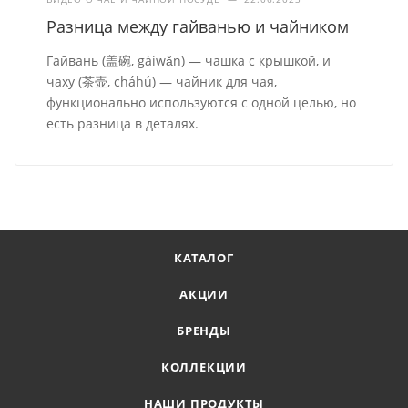
Разница между гайванью и чайником
Гайвань (盖碗, gàiwǎn) — чашка с крышкой, и
чаху (茶壶, cháhú) — чайник для чая,
функционально используются с одной целью, но
есть разница в деталях.
КАТАЛОГ
АКЦИИ
БРЕНДЫ
КОЛЛЕКЦИИ
НАШИ ПРОДУКТЫ