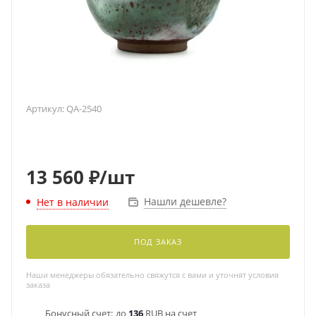
Артикул:
QA-2540
13 560
₽
/шт
Нашли дешевле?
Нет в наличии
ПОД ЗАКАЗ
Наши менеджеры обязательно свяжутся с вами и уточнят условия
заказа
Бонусный счет:
до
136
RUB на счет