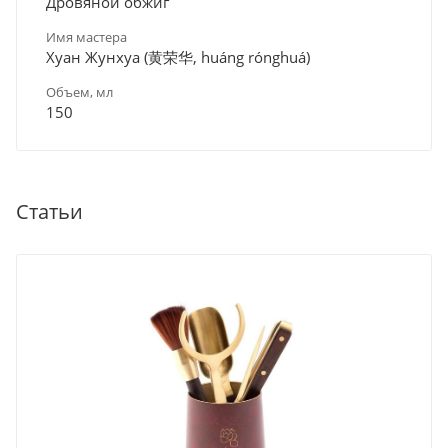
Дровяной обжиг
Имя мастера
Хуан Жунхуа (黄荣华, huáng rónghuá)
Объем, мл
150
Статьи