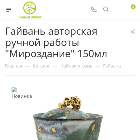
0
Гайвань авторская
ручной работы
"Мироздание" 150мл
Главная
—
Каталог
—
Чайная утварь
—
Гайвань