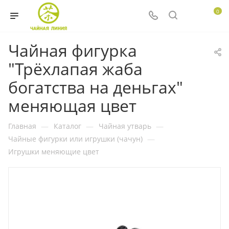
0
Чайная фигурка
"Трёхлапая жаба
богатства на деньгах"
меняющая цвет
Главная
—
Каталог
—
Чайная утварь
—
Чайные фигурки или игрушки (чачун)
—
Игрушки меняющие цвет