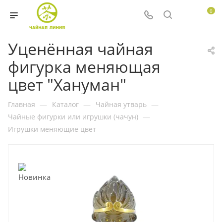
0
Уценённая чайная
фигурка меняющая
цвет "Хануман"
Главная
—
Каталог
—
Чайная утварь
—
Чайные фигурки или игрушки (чачун)
—
Игрушки меняющие цвет