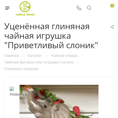
0
Уценённая глиняная
чайная игрушка
"Приветливый слоник"
Главная
—
Каталог
—
Чайная утварь
—
Чайные фигурки или игрушки (чачун)
—
Глиняные игрушки