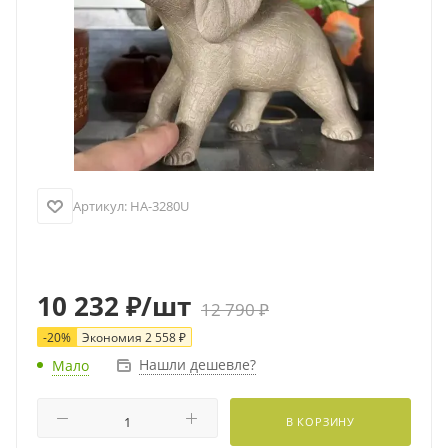
Артикул:
HA-3280U
10 232
₽
/шт
12 790
₽
-
20
%
Экономия
2 558
₽
Нашли дешевле?
Мало
В КОРЗИНУ